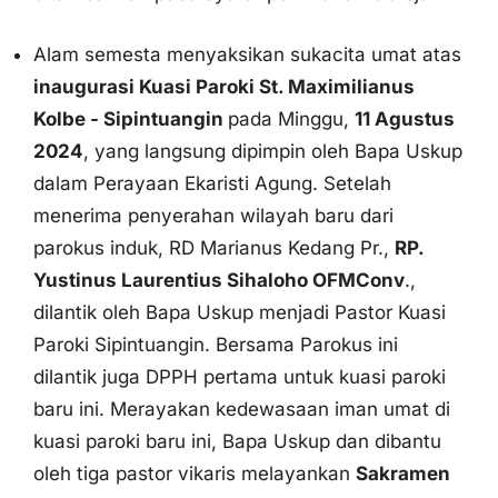
dalam Perayaan Ekaristi Agung. Setelah
menerima penyerahan wilayah baru dari
parokus induk, RD Marianus Kedang Pr.,
RP.
Yustinus Laurentius Sihaloho OFMConv
.,
dilantik oleh Bapa Uskup menjadi Pastor Kuasi
Paroki Sipintuangin. Bersama Parokus ini
dilantik juga DPPH pertama untuk kuasi paroki
baru ini. Merayakan kedewasaan iman umat di
kuasi paroki baru ini, Bapa Uskup dan dibantu
oleh tiga pastor vikaris melayankan
Sakramen
Penguatan kepada 1000 orang peserta
.
Semoga Roh Kudus menguatkan mereka untuk
menjadi saksi Kristus dalam tuntunan Roh
Kudus.