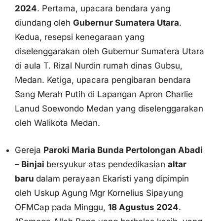
diundang oleh
Gubernur Sumatera Utara
.
Kedua, resepsi kenegaraan yang
diselenggarakan oleh Gubernur Sumatera Utara
di aula T. Rizal Nurdin rumah dinas Gubsu,
Medan. Ketiga, upacara pengibaran bendara
Sang Merah Putih di Lapangan Apron Charlie
Lanud Soewondo Medan yang diselenggarakan
oleh Walikota Medan.
Gereja
Paroki Maria Bunda Pertolongan Abadi
– Binjai
bersyukur atas pendedikasian
altar
baru
dalam perayaan Ekaristi yang dipimpin
oleh Uskup Agung Mgr Kornelius Sipayung
OFMCap pada Minggu,
18 Agustus 2024
.
“Semoga Allah Bapa yang berbelas kasih, yang
baginya kita dikuduskan altar baru di bumi ini,