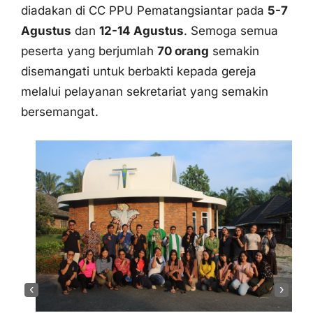
bersemangat.
‹
›