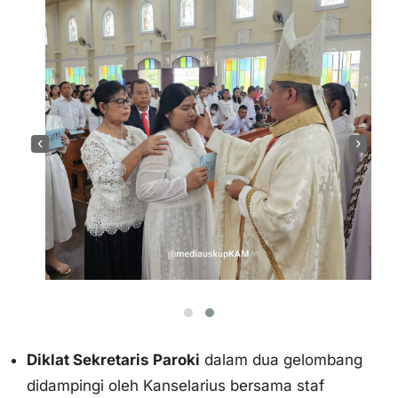
‹
›
Diklat Sekretaris Paroki
dalam dua gelombang
didampingi oleh Kanselarius bersama staf
diadakan di CC PPU Pematangsiantar pada
5-7
Agustus
dan
12-14 Agustus
. Semoga semua
peserta yang berjumlah
70 orang
semakin
disemangati untuk berbakti kepada gereja
melalui pelayanan sekretariat yang semakin