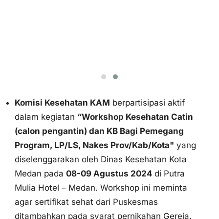
Komisi Kesehatan KAM
berpartisipasi aktif
dalam kegiatan
“Workshop Kesehatan Catin
(calon pengantin) dan KB Bagi Pemegang
Program, LP/LS, Nakes Prov/Kab/Kota"
yang
diselenggarakan oleh Dinas Kesehatan Kota
Medan pada
08-09 Agustus 2024
di Putra
Mulia Hotel – Medan. Workshop ini meminta
agar sertifikat sehat dari Puskesmas
ditambahkan pada syarat pernikahan Gereja.
Alam semesta menyaksikan sukacita umat atas
inaugurasi Kuasi Paroki St. Maximilianus
Kolbe - Sipintuangin
pada Minggu,
11 Agustus
2024
, yang langsung dipimpin oleh Bapa Uskup