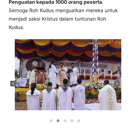
‹
›
Tanggal
12-13 Agustus 2024
Bapa Uskup