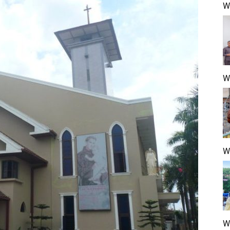
Wa
W
W
W