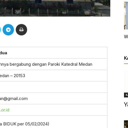
W
adua
K
umnya bergabung dengan Paroki Katedral Medan
edan – 20153
K
dan@gmail.com
Y
or.id
ata BIDUK per 05/02/2024)