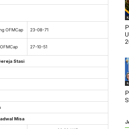
K
P
rang OFMCap
23-08-71
U
2
on OFMCap
27-10-51
ereja Stasi
K
P
S
a
adwal Misa
J