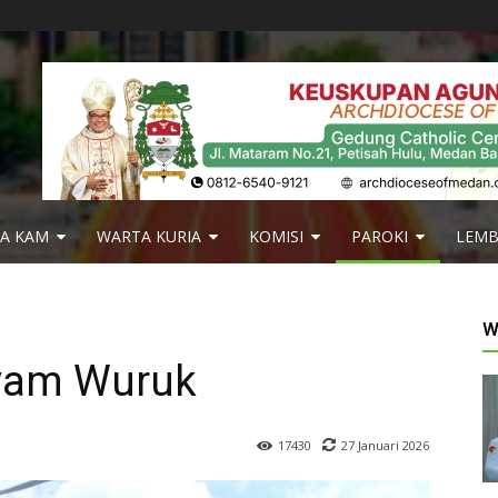
IA KAM
WARTA KURIA
KOMISI
PAROKI
LEM
W
yam Wuruk
27 Januari 2026
17430