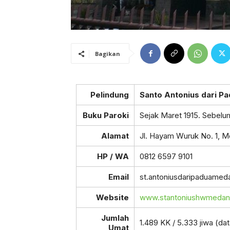
Bagikan
Pelindung
Santo Antonius dari P
Buku Paroki
Sejak Maret 1915. Sebel
Alamat
Jl. Hayam Wuruk No. 1, M
HP / WA
0812 6597 9101
Email
st.antoniusdaripaduame
Website
www.stantoniushwmedan.
Jumlah
1.489 KK / 5.333 jiwa (d
Umat