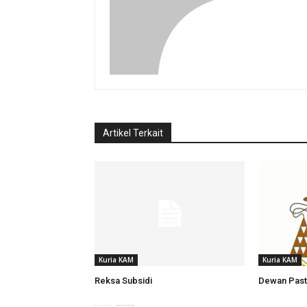
Artikel Terkait
Kuria KAM
Kuria KAM
Reksa Subsidi
Dewan Past