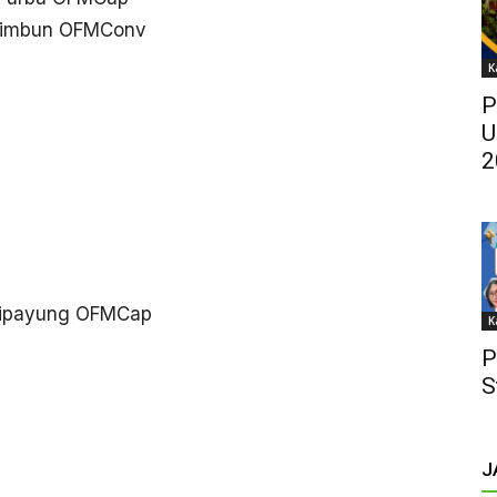
garimbun OFMConv
K
P
U
2
s Sipayung OFMCap
K
P
S
J