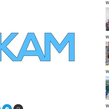
Wa
W
W
W