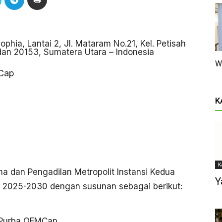
phia, Lantai 2, Jl. Mataram No.21, Kel. Petisah
dan 20153, Sumatera Utara – Indonesia
W
MCap
K
K
ma dan Pengadilan Metropolit Instansi Kedua
Y
2025-2030 dengan susunan sebagai berikut:
C. Purba OFMCap