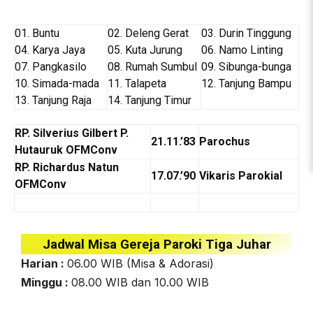
01. Buntu
02. Deleng Gerat
03. Durin Tinggung
04. Karya Jaya
05. Kuta Jurung
06. Namo Linting
07. Pangkasilo
08. Rumah Sumbul
09. Sibunga-bunga
10. Simada-mada
11. Talapeta
12. Tanjung Bampu
13. Tanjung Raja
14. Tanjung Timur
RP. Silverius Gilbert P.
21.11.’83
Parochus
Hutauruk OFMConv
RP. Richardus Natun
17.07.’90
Vikaris Parokial
OFMConv
Jadwal Misa Gereja Paroki Tiga Juhar
Harian :
06.00 WIB (Misa & Adorasi)
Minggu :
08.00 WIB dan 10.00 WIB