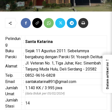
Pelindun
:
Santa Katarina
g
Buku
Sejak 11 Agustus 2011. Sebelumnya
:
Paroki
bergabung dengan Paroki St. Yoseph Delitua
←
Jl. Veteran No. 1, Tiga Juhar, Kec. Sinembah
Dalam artikel ini
Alamat
:
Tanjung Muda Hulu, Deli Serdang - 20582
Telp.
:
0852-9616-6828
Email
:
santakatarina891@gmail.com
Jumlah
1.140 KK / 3.995 jiwa
:
(data Biduk per 05/02/2024)
Umat
Jumlah
:
14
Stasi