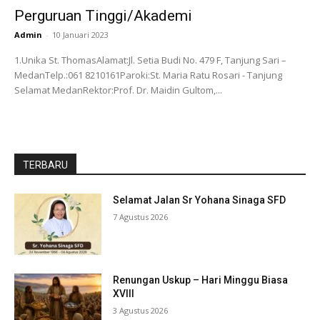
Perguruan Tinggi/Akademi
Admin
-
10 Januari 2023
1.Unika St. ThomasAlamat:Jl. Setia Budi No. 479 F, Tanjung Sari –
MedanTelp.:061 8210161Paroki:St. Maria Ratu Rosari - Tanjung
Selamat MedanRektor:Prof. Dr. Maidin Gultom,...
TERBARU
Selamat Jalan Sr Yohana Sinaga SFD
7 Agustus 2026
Renungan Uskup – Hari Minggu Biasa
XVIII
3 Agustus 2026