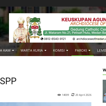
IA KAM
WARTA KURIA
KOMISI
PAROKI
LEM
W
 SPP
20 April 2026
14009