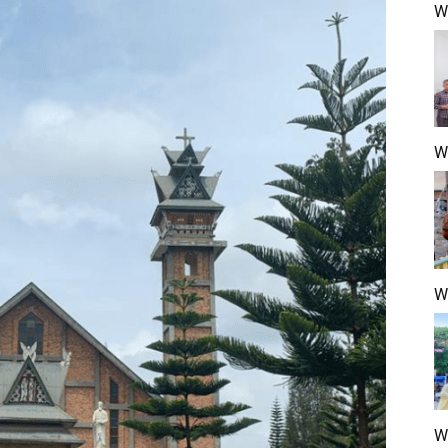
Wa
W
W
W