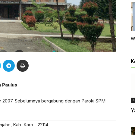
W
K
n Paulus
K
r 2007. Sebelumnya bergabung dengan Paroki SPM
Y
anjahe, Kab. Karo - 22114