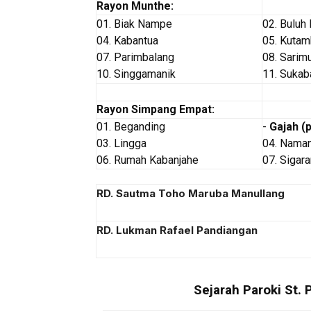
Rayon Munthe:
01. Biak Nampe
02. Buluh
04. Kabantua
05. Kutam
07. Parimbalang
08. Sarim
10. Singgamanik
11. Suka
Rayon Simpang Empat:
01. Beganding
-
Gajah (
03. Lingga
04. Nama
06. Rumah Kabanjahe
07. Sigar
RD. Sautma Toho Maruba Manullang
RD. Lukman Rafael Pandiangan
Sejarah Paroki St.