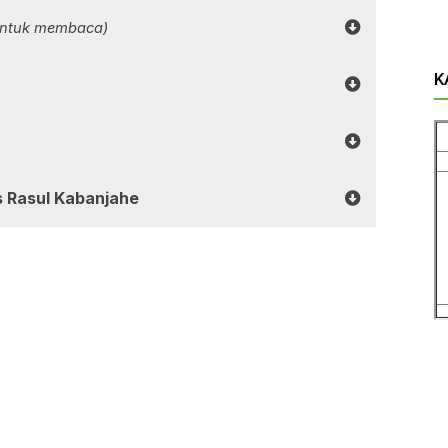
 untuk membaca)
K
us Rasul Kabanjahe