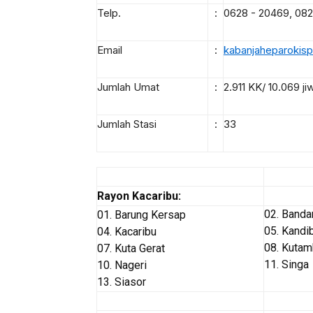
Telp.
:
0628 - 20469, 082
Email
:
kabanjaheparokis
Jumlah Umat
:
2.911 KK/ 10.069 j
Jumlah Stasi
:
33
Rayon Kacaribu:
02. Banda
01. Barung Kersap
05. Kandi
04. Kacaribu
08. Kutam
07. Kuta Gerat
11. Singa
10. Nageri
13. Siasor