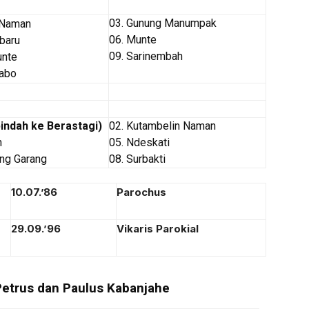
03. Gunung Manumpak
 Naman
06. Munte
baru
09. Sarinembah
unte
babo
pindah ke Berastagi)
02. Kutambelin Naman
n
05. Ndeskati
ang Garang
08. Surbakti
10.07.’86
Parochus
29.09.’96
Vikaris Parokial
 Petrus dan Paulus Kabanjahe