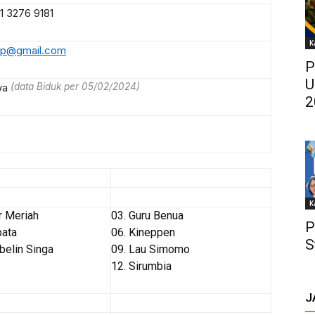
1 3276 9181
K
pp@gmail.com
P
U
(data Biduk per 05/02/2024)
iwa
2
K
r Meriah
03. Guru Benua
P
bata
06. Kineppen
S
belin Singa
09. Lau Simomo
12. Sirumbia
J