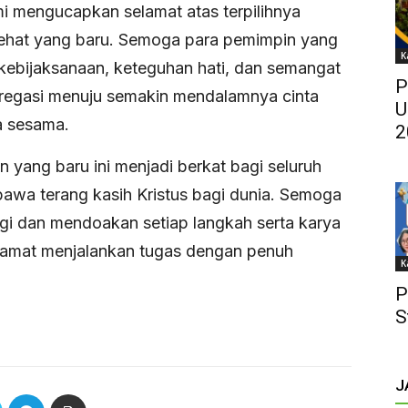
i mengucapkan selamat atas terpilihnya
hat yang baru. Semoga para pemimpin yang
K
n kebijaksanaan, keteguhan hati, dan semangat
P
egasi menuju semakin mendalamnya cinta
U
a sesama.
2
yang baru ini menjadi berkat bagi seluruh
awa terang kasih Kristus bagi dunia. Semoga
i dan mendoakan setiap langkah serta karya
elamat menjalankan tugas dengan penuh
K
P
S
J