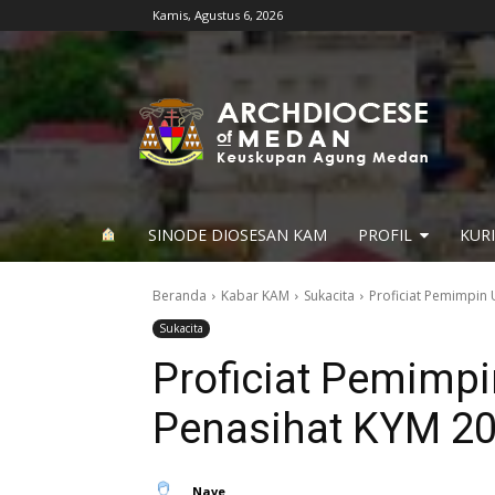
Kamis, Agustus 6, 2026
SINODE DIOSESAN KAM
PROFIL
KUR
Beranda
Kabar KAM
Sukacita
Proficiat Pemimpi
Sukacita
Proficiat Pemim
Penasihat KYM 2
Nave