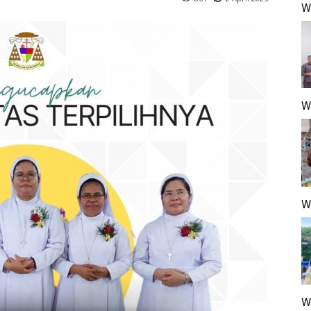
Wa
W
W
W