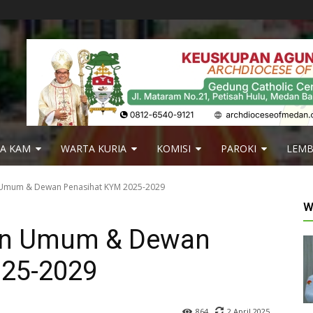
IA KAM
WARTA KURIA
KOMISI
PAROKI
LEM
n Umum & Dewan Penasihat KYM 2025-2029
W
pin Umum & Dewan
025-2029
2 April 2025
864