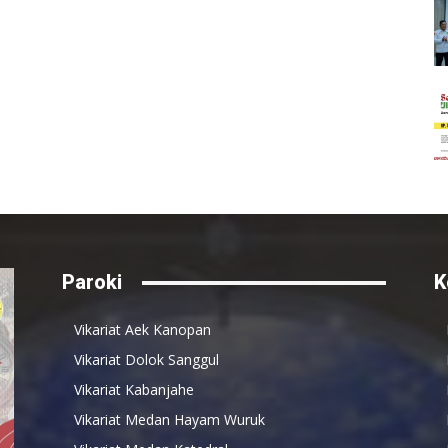
Paroki
K
Vikariat Aek Kanopan
Vikariat Dolok Sanggul
Vikariat Kabanjahe
Vikariat Medan Hayam Wuruk