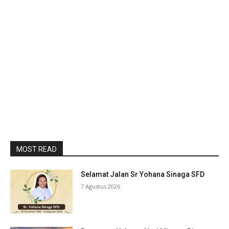
MOST READ
Selamat Jalan Sr Yohana Sinaga SFD
7 Agustus 2026